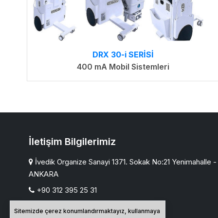
DRX 30-i SERİSİ
400 mA Mobil Sistemleri
İletişim Bilgilerimiz
İvedik Organize Sanayi 1371. Sokak No:21 Yenimahalle -
ANKARA
+90 312 395 25 31
+90 312 395 56 55
Sitemizde çerez konumlandırmaktayız, kullanmaya