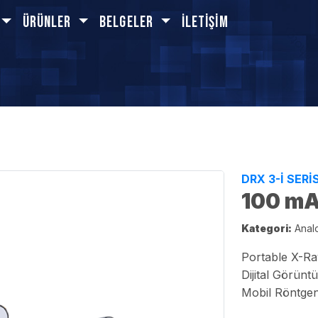
Ürünler
BELGELER
İletişim
DRX 3-I SERİS
100 mA
Kategori:
Analo
Portable X-Ray
Dijital Görünt
Mobil Röntgen