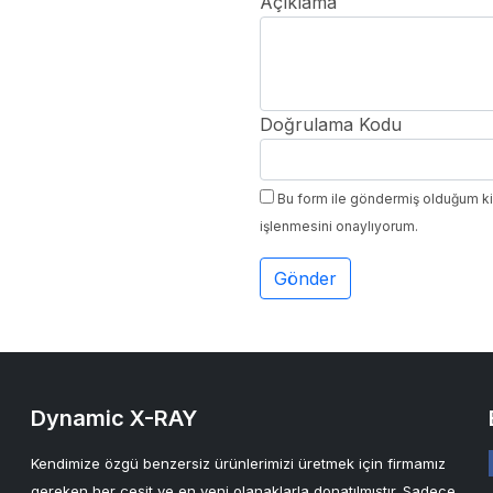
Açıklama
Doğrulama Kodu
Bu form ile göndermiş olduğum kişis
işlenmesini onaylıyorum.
Dynamic X-RAY
Kendimize özgü benzersiz ürünlerimizi üretmek için firmamız
gereken her çeşit ve en yeni olanaklarla donatılmıştır. Sadece