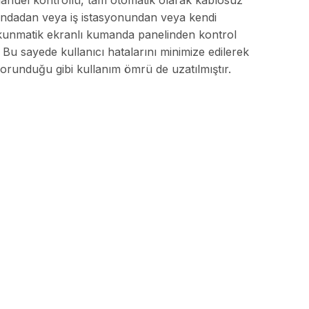
anuel kontrollü, tam otomatik olarak kablosuz
dadan veya iş istasyonundan veya kendi
kunmatik ekranlı kumanda panelinden kontrol
r. Bu sayede kullanıcı hatalarını minimize edilerek
korunduğu gibi kullanım ömrü de uzatılmıştır.