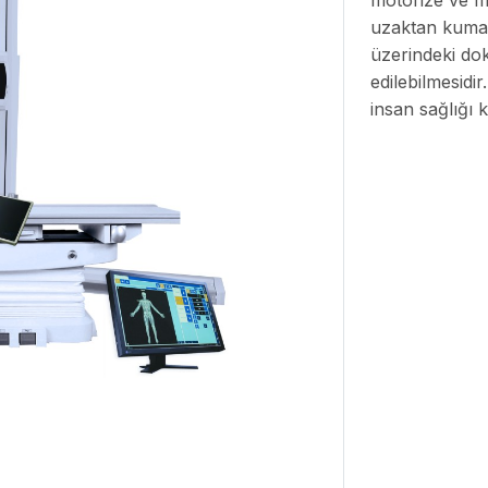
motorize ve m
uzaktan kuman
üzerindeki do
edilebilmesidi
insan sağlığı 