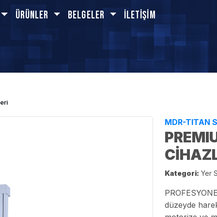
Ürünler
BELGELER
İletişim
eri
MDR-TITAN S
PREMI
CİHAZ
Kategori:
Yer St
PROFESYONELLE
düzeyde harek