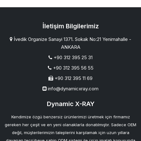
İletişim Bilgilerimiz
İvedik Organize Sanayi 1371. Sokak No:21 Yenimahalle -
ANKARA
+90 312 395 25 31
+90 312 395 56 55
+90 312 395 11 69
info@dynamicxray.com
Dynamic X-RAY
Kendimize özgü benzersiz ürünlerimizi üretmek için firmamız
gereken her çeşit ve en yeni olanaklarla donatılmıştır. Sadece OEM
değil, müşterilerimizin taleplerini karşılamak için uzun yıllara
dayanan tecrübeye sahip ODM sistemi ile ürün imalatı konusunda